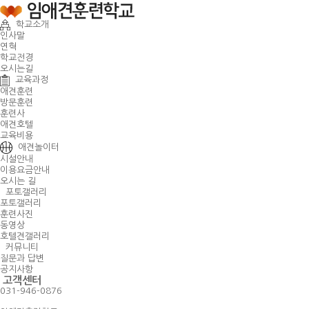
학교소개
인사말
연혁
학교전경
오시는길
교육과정
애견훈련
방문훈련
훈련사
애견호텔
교육비용
애견놀이터
시설안내
이용요금안내
오시는 길
포토갤러리
포토갤러리
훈련사진
동영상
호텔견갤러리
커뮤니티
질문과 답변
공지사항
고객센터
031-946-0876