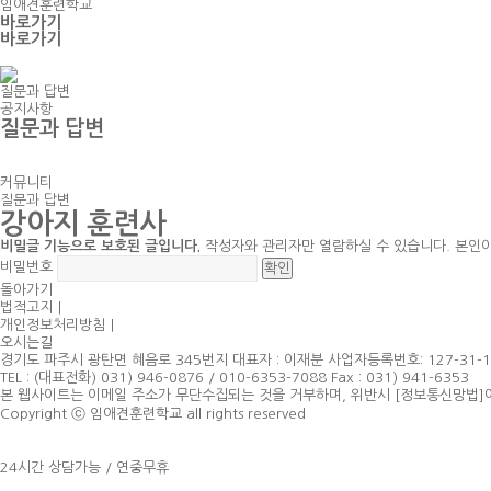
임애견훈련학교
바로가기
바로가기
질문과 답변
공지사항
질문과 답변
커뮤니티
질문과 답변
강아지 훈련사
비밀글 기능으로 보호된 글입니다.
작성자와 관리자만 열람하실 수 있습니다. 본인
비밀번호
돌아가기
법적고지
｜
개인정보처리방침
｜
오시는길
경기도 파주시 광탄면 혜음로 345번지 대표자 : 이재분 사업자등록번호: 127-31-1
TEL : (대표전화) 031) 946-0876 / 010-6353-7088 Fax : 031) 941-6353
본 웹사이트는 이메일 주소가 무단수집되는 것을 거부하며, 위반시 [정보통신망법]
Copyright ⓒ 임애견훈련학교 all rights reserved
24시간 상담가능 / 연중무휴